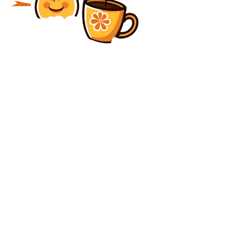
Diverse Noutati
PSG 1-1, ACUM, Digi Sport 1 și Digi 4K. Meciul a fost
prelungit!
Beauty
Beneficiile terapiei cu laser
C
joi, august 6, 2026
31.5
București
Contact www.bunadimineataiasi.ro
Politica de cookies (GDPR)