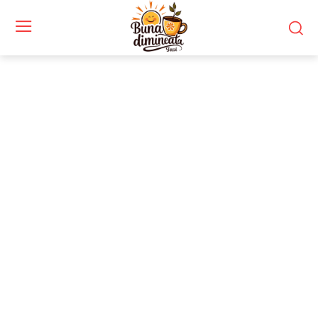
Stiri si noutati despre:
context geopolitic