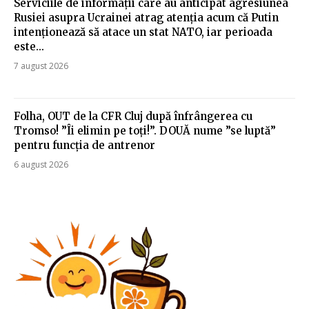
Serviciile de informații care au anticipat agresiunea
Rusiei asupra Ucrainei atrag atenția acum că Putin
intenționează să atace un stat NATO, iar perioada
este...
7 august 2026
Folha, OUT de la CFR Cluj după înfrângerea cu
Tromso! ”Îi elimin pe toți!”. DOUĂ nume ”se luptă”
pentru funcția de antrenor
6 august 2026