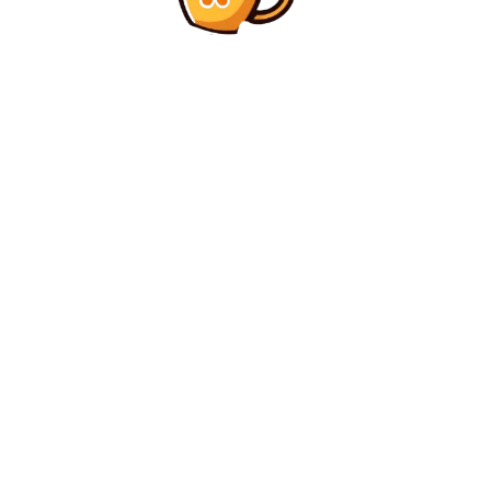
Diverse Noutati
Stenograme: Angajați CFR bănuiți de înșelăciune cu
bilete cereau consultanță de la ChatGPT pentru a
reacționa în fața anchetatorilor
Diverse Noutati
Sorana Cîrstea a reușit să atingă sferturile de finală la
Roland Garros
C
sâmbătă, august 8, 2026
36.1
București
Contact www.bunadimineataiasi.ro
Politica de cookies (GDPR)
Politică de confidențialitate – Bunadimineataiasi.ro