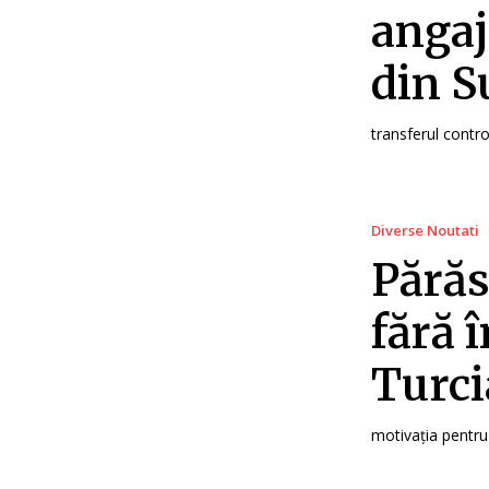
angaj
din S
transferul contro
Diverse Noutati
Părăs
fără 
Turci
motivația pentru