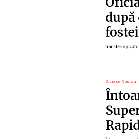
Ofici
după 
foste
transferul jucăto
Diverse Noutati
Întoa
Super
Rapid