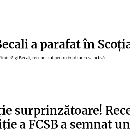
Becali a parafat în Scoți
icațieGigi Becali, recunoscut pentru implicarea sa activă...
ție surprinzătoare! Rec
iție a FCSB a semnat u