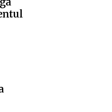
iga
entul
a