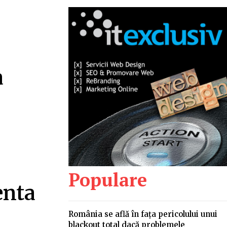
a
Populare
enta
n
România se află în fața pericolului unui
blackout total dacă problemele