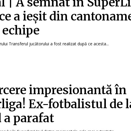
al | A semnat în SuperL
ce a ieșit din cantonam
i echipe
rului Transferul jucătorului a fost realizat după ce acesta...
rcere impresionantă în
liga! Ex-fotbalistul de l
 a parafat