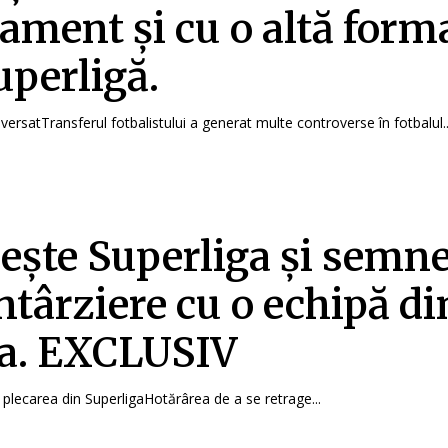
ament și cu o altă form
uperligă.
versatTransferul fotbalistului a generat multe controverse în fotbalul..
ește Superliga și semn
întârziere cu o echipă di
a. EXCLUSIV
 plecarea din SuperligaHotărârea de a se retrage...