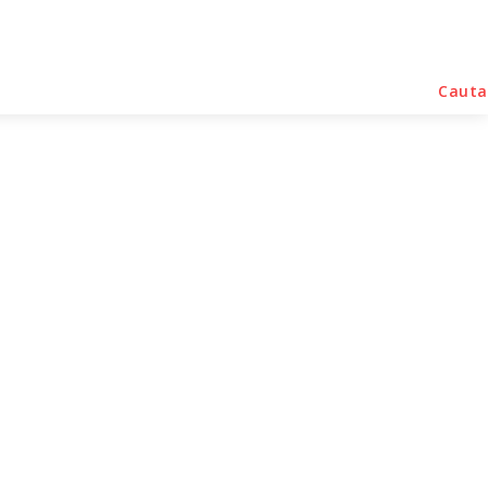
rse Noutati
Home & Deco
Sanatate / Hobby
Cauta
ract