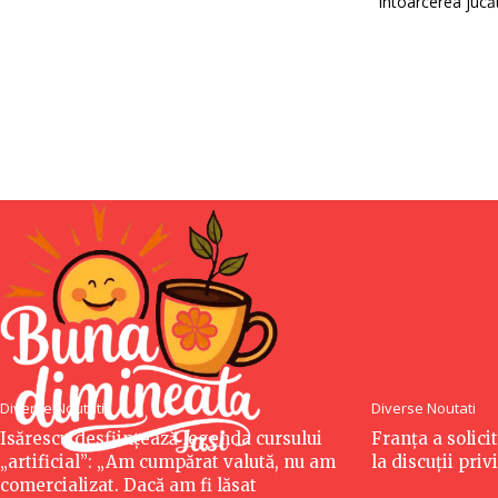
Întoarcerea jucă
Diverse Noutati
Diverse Noutati
Isărescu desființează legenda cursului
Franța a solici
„artificial”: „Am cumpărat valută, nu am
la discuții pri
comercializat. Dacă am fi lăsat