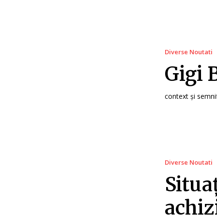
Diverse Noutati
Gigi 
context și semnif
Diverse Noutati
Situa
achiz