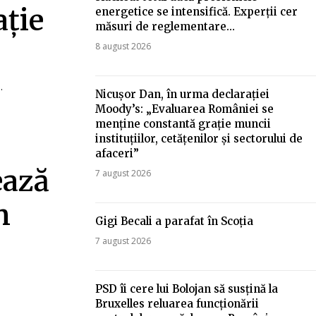
ație
energetice se intensifică. Experții cer
măsuri de reglementare…
8 august 2026
.
Nicușor Dan, în urma declarației
Moody’s: „Evaluarea României se
menține constantă grație muncii
instituțiilor, cetățenilor și sectorului de
afaceri”
ează
7 august 2026
n
Gigi Becali a parafat în Scoția
7 august 2026
PSD îi cere lui Bolojan să susțină la
Bruxelles reluarea funcționării