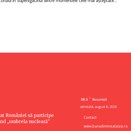
torului în SuperligaUnul dintre momentele cele mai așteptate...
C
38.3
București
sâmbătă, august 8, 2026
tat României să participe
Contact
vind „umbrela nucleară”
www.bunadimineataiasi.ro