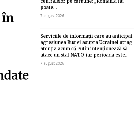
centralelor pe cărbune: „România nu
poate…
 în
7 august 2026
Serviciile de informații care au anticipat
agresiunea Rusiei asupra Ucrainei atrag
atenția acum că Putin intenționează să
atace un stat NATO, iar perioada este...
7 august 2026
ndate