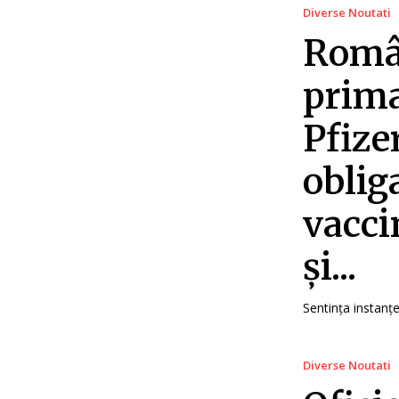
Diverse Noutati
Român
prima
Pfize
oblig
vacci
și...
Sentința instanțe
Diverse Noutati