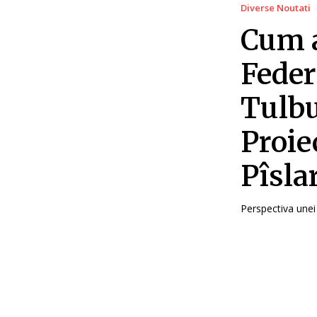
Diverse Noutati
Cum a
Feder
Tulbu
Proie
Pîsla
Perspectiva unei