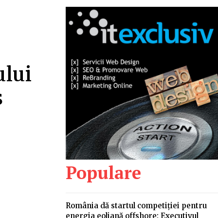
ului
ș
Populare
România dă startul competiției pentru
energia eoliană offshore: Executivul