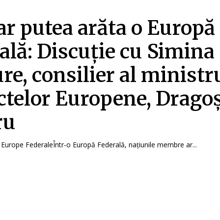
r putea arăta o Europă
ală: Discuție cu Simina
re, consilier al ministr
ctelor Europene, Drago
ru
 Europe FederaleÎntr-o Europă Federală, națiunile membre ar...