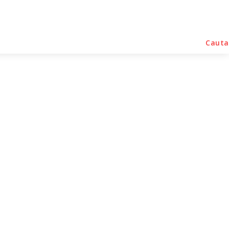
rse Noutati
Home & Deco
Sanatate / Hobby
Cauta
Federală