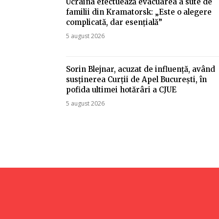
Ucraina efectuează evacuarea a sute de
familii din Kramatorsk: „Este o alegere
complicată, dar esențială”
5 august 2026
Sorin Blejnar, acuzat de influență, având
susținerea Curții de Apel București, în
pofida ultimei hotărâri a CJUE
5 august 2026