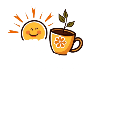
Diverse Noutati
Elon Musk, cea mai înstărită persoană de pe glob, cu
o avere colosală. Clasamentul Forbes al miliardarilor
internaționali
Diverse Noutati
Horațiu Potra a fost eliberat din detenție. Hotărârea