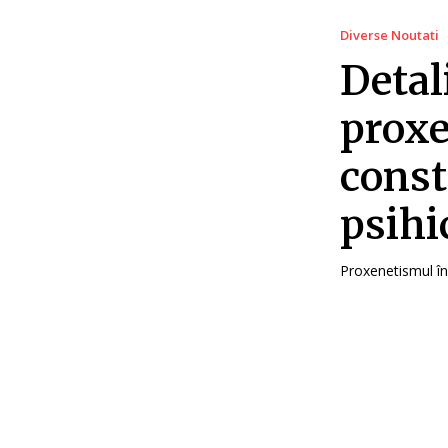
Diverse Noutati
Detali
proxe
const
psihi
Proxenetismul în 