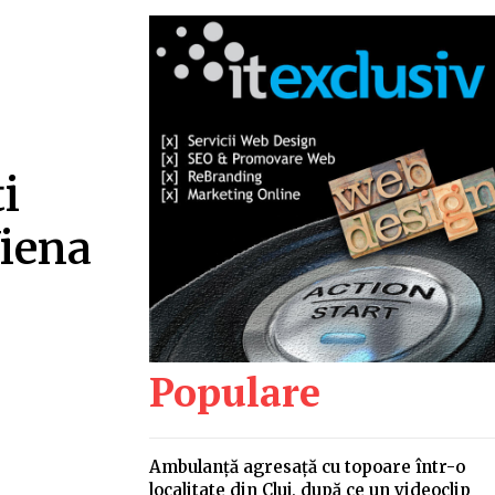
i
Viena
Populare
Ambulanță agresață cu topoare într-o
localitate din Cluj, după ce un videoclip