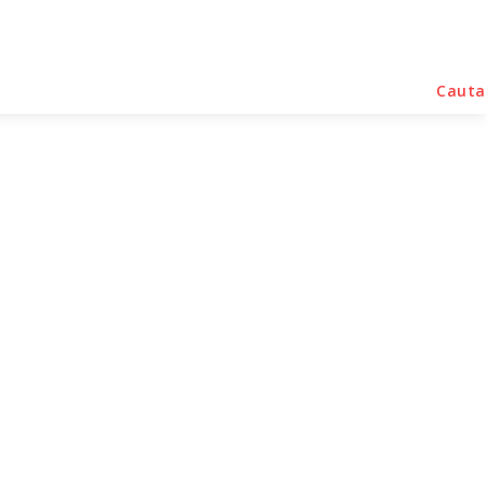
rse Noutati
Home & Deco
Sanatate / Hobby
Cauta
atare