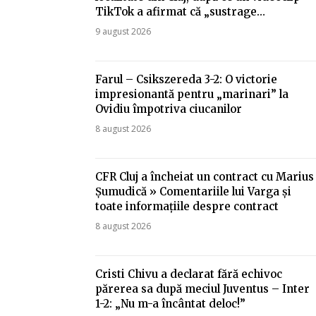
TikTok a afirmat că „sustrage…
9 august 2026
Farul – Csikszereda 3-2: O victorie
impresionantă pentru „marinari” la
Ovidiu împotriva ciucanilor
8 august 2026
CFR Cluj a încheiat un contract cu Marius
Șumudică » Comentariile lui Varga și
toate informațiile despre contract
8 august 2026
Cristi Chivu a declarat fără echivoc
părerea sa după meciul Juventus – Inter
1-2: „Nu m-a încântat deloc!”