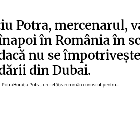
iu Potra, mercenarul, va
înapoi în România în s
dacă nu se împotriveșt
dării din Dubai.
i PotraHorațiu Potra, un cetățean român cunoscut pentru...