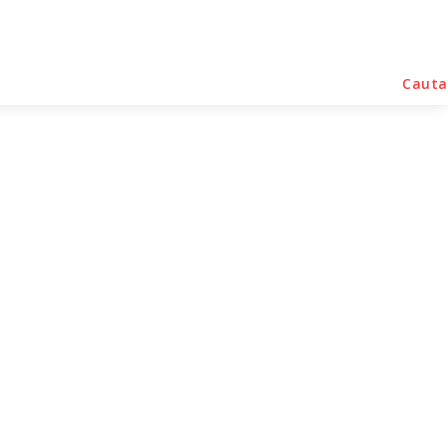
rse Noutati
Home & Deco
Sanatate / Hobby
Cauta
ădare