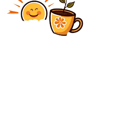
Diverse Noutati
Problemele legate de apărarea antiaeriene a
României și expunerea la amenințările reprezentate
de dronele rusești: Generalul declară că „persistăm în
a testa, în loc...
Diverse Noutati
ULTIMA ORĂ: Iulian Vrabete, basistul formației
Holograf, a murit la vârsta de 70 de ani.
C