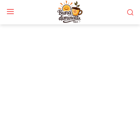
Stiri si noutati despre:
frisbee