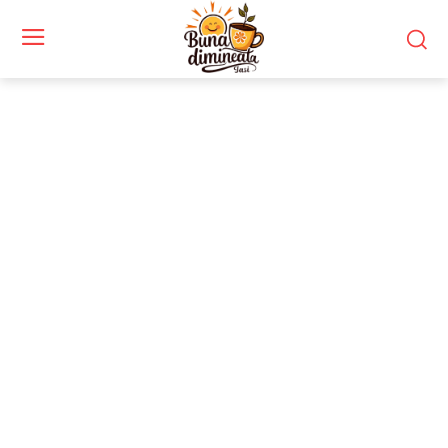
Stiri si noutati despre:
hainele din bumbac