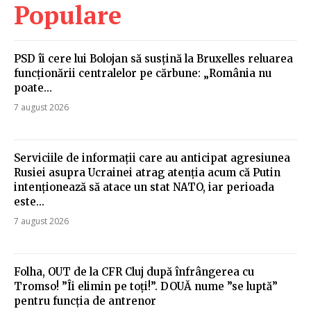
Populare
PSD îi cere lui Bolojan să susțină la Bruxelles reluarea
funcționării centralelor pe cărbune: „România nu
poate…
7 august 2026
Serviciile de informații care au anticipat agresiunea
Rusiei asupra Ucrainei atrag atenția acum că Putin
intenționează să atace un stat NATO, iar perioada
este...
7 august 2026
Folha, OUT de la CFR Cluj după înfrângerea cu
Tromso! ”Îi elimin pe toți!”. DOUĂ nume ”se luptă”
pentru funcția de antrenor