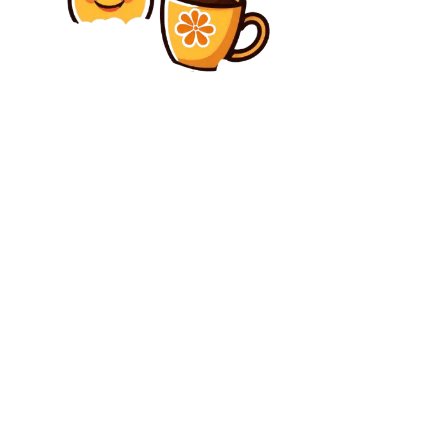
Diverse Noutati
„Prietenii mei americani”: Răspunsul lui Donald Tusk
la criticile SUA asupra Europei
Diverse Noutati
Alertă în Sălaj: Clopotnița unei biserici a căzut pe
șosea. Pompierii își desfășoară căutările pentru a găsi
victime printre ruine.
C
vineri, august 7, 2026
33.3
București
Contact www.bunadimineataiasi.ro