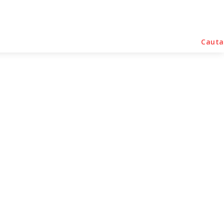
rse Noutati
Home & Deco
Sanatate / Hobby
Cauta
spațiale