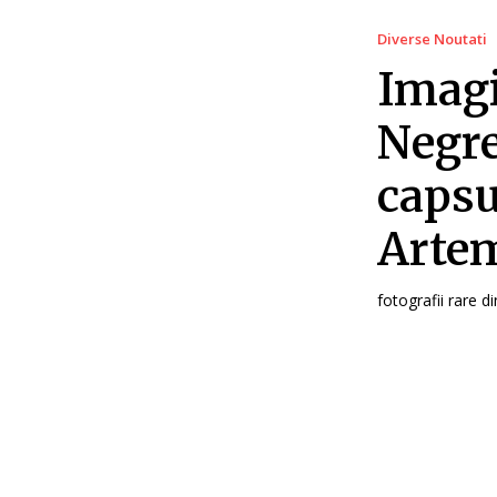
Diverse Noutati
Imagi
Negre
capsu
Artem
fotografii rare d