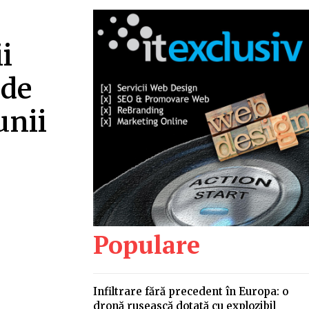
i
 de
unii
Populare
Infiltrare fără precedent în Europa: o
dronă rusească dotată cu explozibil