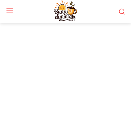
Stiri si noutati despre:
impactul ratelor
bancare