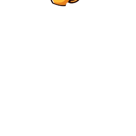
Diverse Noutati
Din spatele negocierilor dintre SUA și Belarus:
Lukașenko și bogățiile sale – deținuții politici și
vodca
Agricultura
Cât de fertil este cernoziomul?
C
duminică, august 9, 2026
28.3
București
Contact www.bunadimineataiasi.ro
Politica de cookies (GDPR)
Politică de confidențialitate – Bunadimineataiasi.ro