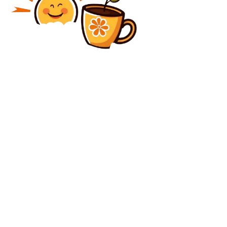
Diverse Noutati
Actorul Ioan Isaiu, cunoscut din telenovelele precum
Secretul Mariei și Vocea Inimii, a murit la vârsta de 56
de ani.
Diverse Noutati
Ultima cercetare socială înaintea votului din
București: Băluță împotriva lui Ciucu / Perspectivele
lui Alexandrescu și Drulă
C
joi, august 6, 2026
24.7
București