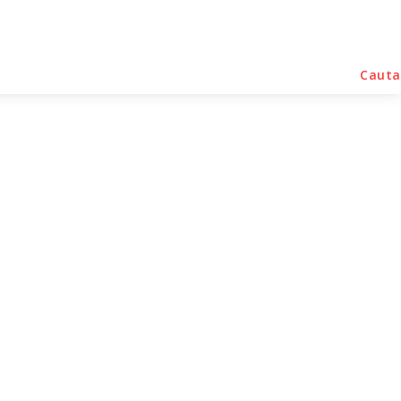
rse Noutati
Home & Deco
Sanatate / Hobby
Cauta
ternațională