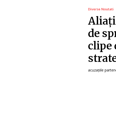
Diverse Noutati
Aliaț
de sp
clipe
strat
acuzațiile partene