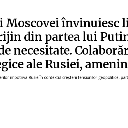
ii Moscovei învinuiesc l
rijin din partea lui Puti
 de necesitate. Colaborăr
egice ale Rusiei, amenin
rilor împotriva RusieiÎn contextul creșterii tensiunilor geopolitice, parte