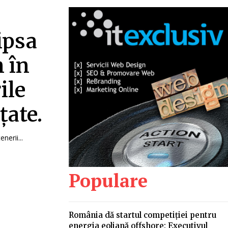
ipsa
n în
ile
țate.
nerii...
Populare
România dă startul competiției pentru
energia eoliană offshore: Executivul