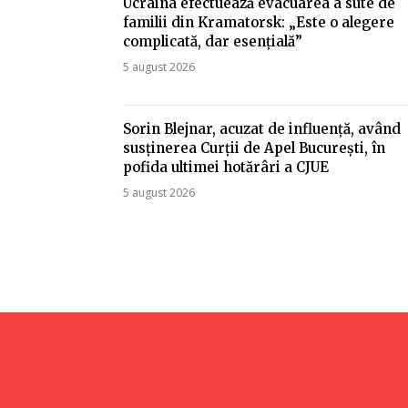
Ucraina efectuează evacuarea a sute de
familii din Kramatorsk: „Este o alegere
complicată, dar esențială”
5 august 2026
Sorin Blejnar, acuzat de influență, având
susținerea Curții de Apel București, în
pofida ultimei hotărâri a CJUE
5 august 2026