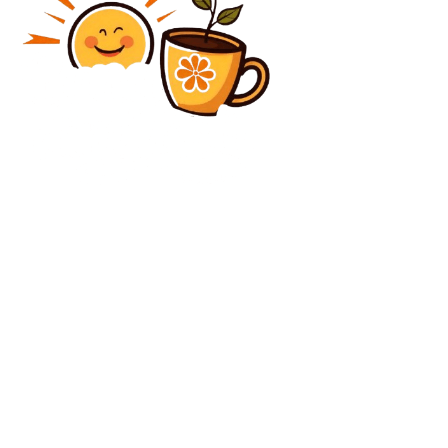
Diverse Noutati
„Nicușor Dan rămâne la conducere. Dispune de un
popor cu care nu are legături”. Ce spune Traian
Băsescu…
Diverse Noutati
Strategiile formațiunilor politice înainte de discuții:
PNL sugerează două variante de Guvern, USR ar fi de
acord cu una dintre ele…
C