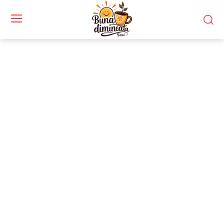
Stiri si noutati despre:
informații secrete