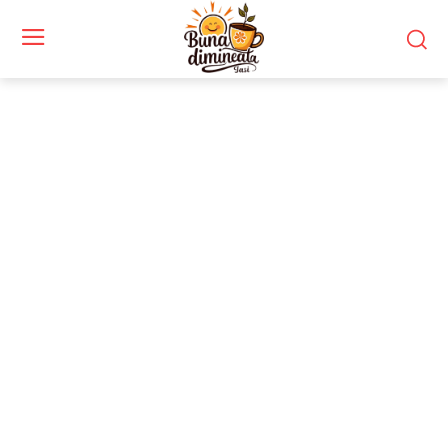
Stiri si noutati despre:
infrastructură militară