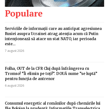
Populare
Serviciile de informații care au anticipat agresiunea
Rusiei asupra Ucrainei atrag atenția acum că Putin
intenționează să atace un stat NATO, iar perioada
este...
7 august 2026
Folha, OUT de la CFR Cluj după înfrângerea cu
Tromso! ”Îi elimin pe toți!”. DOUĂ nume ”se luptă”
pentru funcția de antrenor
6 august 2026
Consumul energetic al românilor după chemările lui
Ilie Bolojan la prudență: Informațiile Transelectrica