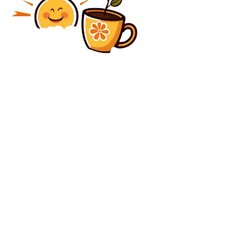
Diverse Noutati
Război în Orientul Mijlociu, ziua 5: SUA lovește mai
mult de 1.700 de obiective în Iran. Ali Khamenei va fi
îngropat la Mashhad.
Diverse Noutati
Cum a influențat Israelul Statele Unite să conducă un
atac asupra Iranului. Washingtonul nu era pregătit
pentru dimensiunea conflagrației.
C
vineri, august 7, 2026
34.1
București