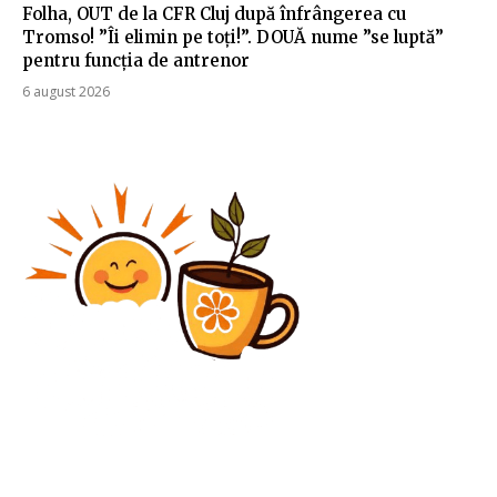
Folha, OUT de la CFR Cluj după înfrângerea cu
Tromso! ”Îi elimin pe toți!”. DOUĂ nume ”se luptă”
pentru funcția de antrenor
6 august 2026
Agricultura
Unde se confruntă fermierii cu cele mai ridicate
costuri?