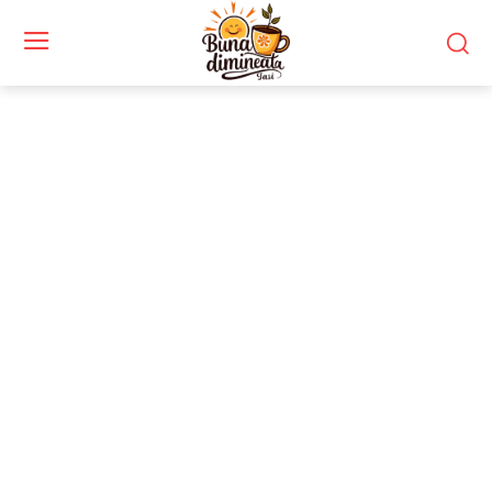
Stiri si noutati despre:
intervenție militară