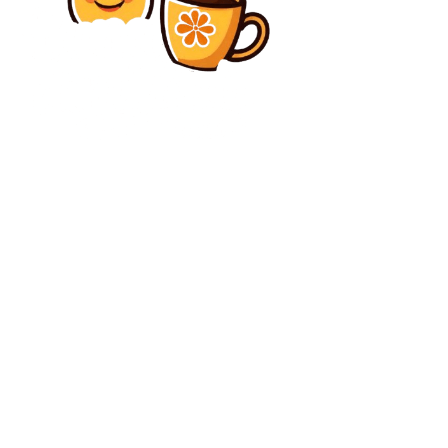
Diverse Noutati
Omorul din Beciu: Dificultăți semnificative în
funcționarea poliției și a procurorului. MAI și
Inspecția Judiciară, informate
Diverse Noutati
”Nu credeam că se va întâmpla”. Costel Gâlcă, după 0-
2 cu ”U” Cluj: ”Nu avem alternative”. Jucătorul pe care
îl așteaptă
C
vineri, august 7, 2026
34.1
București
Contact www.bunadimineataiasi.ro