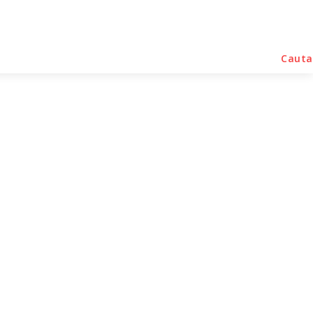
rse Noutati
Home & Deco
Sanatate / Hobby
Cauta
icație