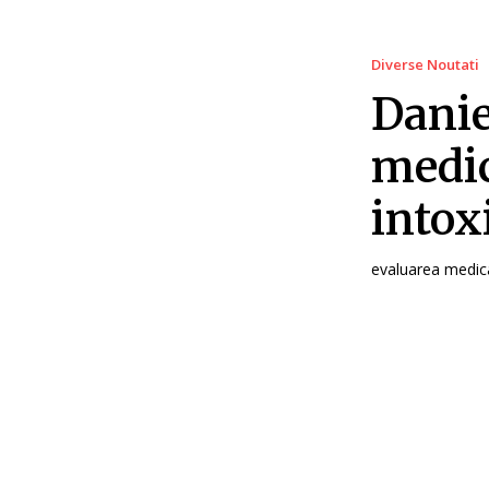
Diverse Noutati
Danie
medic
intox
evaluarea medical