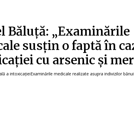
l Băluță: „Examinările
ale susțin o faptă în ca
icației cu arsenic și me
ă a intoxicațieiExaminările medicale realizate asupra indivizilor bănuiți