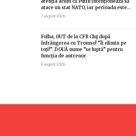
atenția acum că Putin intenționează să
atace un stat NATO, iar perioada este...
7 august 2026
Folha, OUT de la CFR Cluj după
înfrângerea cu Tromso! ”Îi elimin pe
toți!”. DOUĂ nume ”se luptă” pentru
funcția de antrenor
6 august 2026