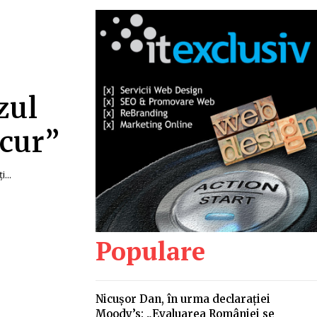
zul
rcur”
...
Populare
Nicușor Dan, în urma declarației
Moody’s: „Evaluarea României se