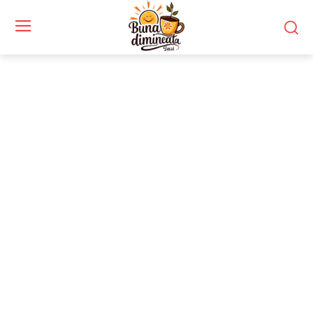
Stiri si noutati despre:
investiții străine