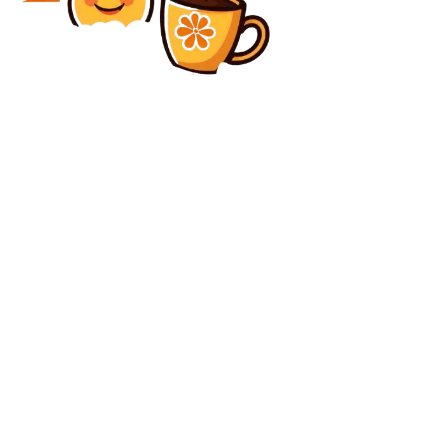
Diverse Noutati
Întoarcere impresionantă în Superliga! Ex-fotbalistul
de la Rapid a parafat
Diverse Noutati
Jurnalistă din Rusia, sancționată cu 12 ani de detenție
pentru trădare
C
sâmbătă, august 8, 2026
27.8
București
Contact www.bunadimineataiasi.ro
Politica de cookies (GDPR)