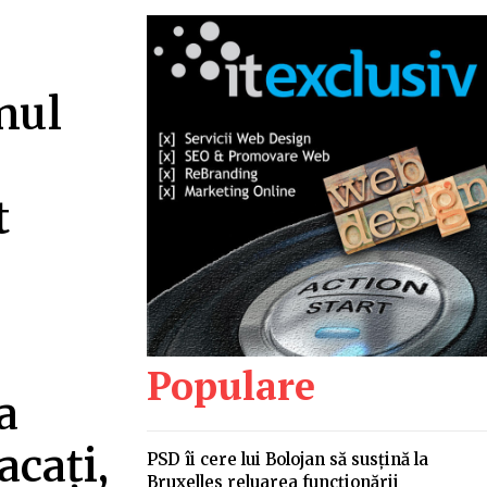
anul
t
Populare
a
acați,
PSD îi cere lui Bolojan să susțină la
Bruxelles reluarea funcționării