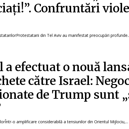
iați!”. Confruntări viol
statarilorProtestatarii din Tel Aviv au manifestat preocupări profunde..
l a efectuat o nouă lans
chete către Israel: Negoc
onate de Trump sunt „ș
”
orÎntr-o amplificare considerabilă a tensiunilor din Orientul Mijlociu,...