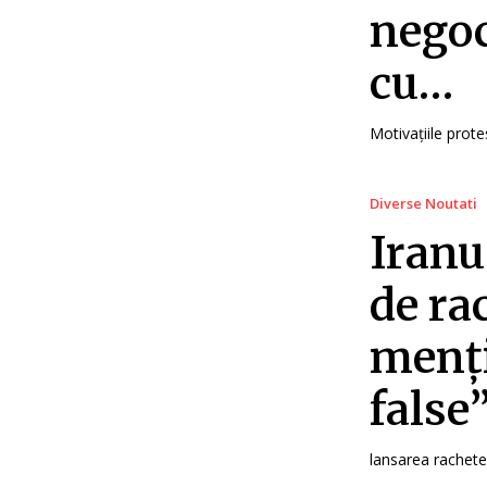
negoc
cu…
Motivațiile prote
Diverse Noutati
Iranu
de ra
menți
false
lansarea rachetel