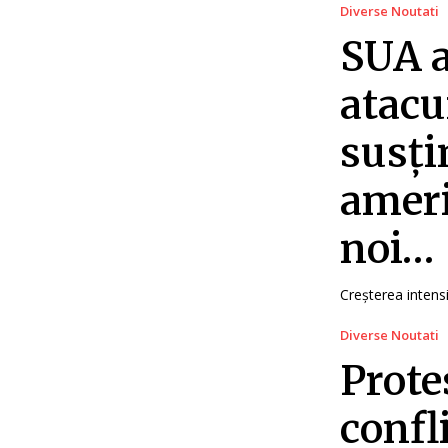
Diverse Noutati
SUA a
atacu
susți
ameri
noi…
Creșterea intensi
Diverse Noutati
Prote
confl