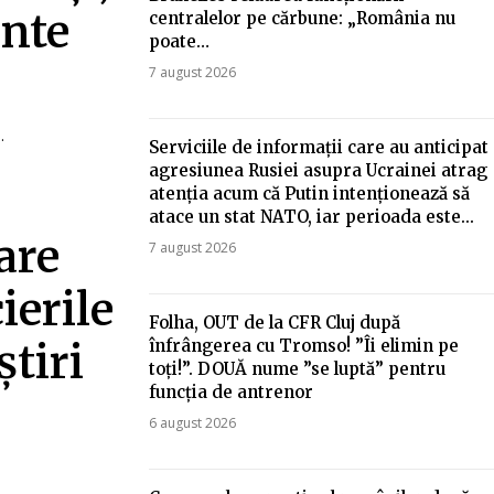
ente
centralelor pe cărbune: „România nu
poate…
7 august 2026
.
Serviciile de informații care au anticipat
agresiunea Rusiei asupra Ucrainei atrag
atenția acum că Putin intenționează să
atace un stat NATO, iar perioada este...
are
7 august 2026
ierile
Folha, OUT de la CFR Cluj după
înfrângerea cu Tromso! ”Îi elimin pe
tiri
toți!”. DOUĂ nume ”se luptă” pentru
funcția de antrenor
6 august 2026