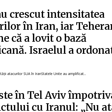
u crescut intensitatea
rilor în Iran, iar Teher
ne că a lovit o bază
cană. Israelul a ordona
tății atacurilor SUA în IranStatele Unite au amplificat...
ste în Tel Aviv împotriv
ictului cu Iranul: „Nu at