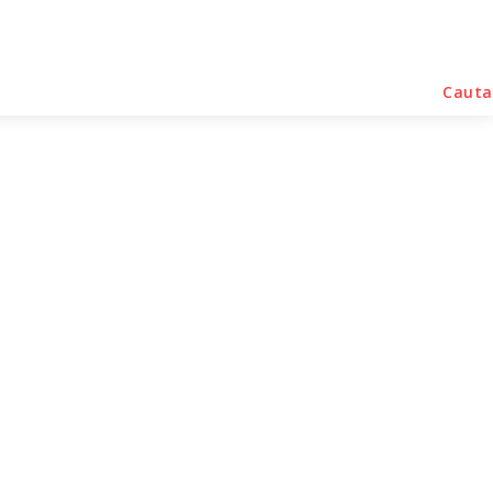
rse Noutati
Home & Deco
Sanatate / Hobby
Cauta
ael