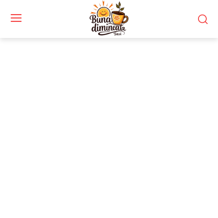
Stiri si noutati despre:
jucători