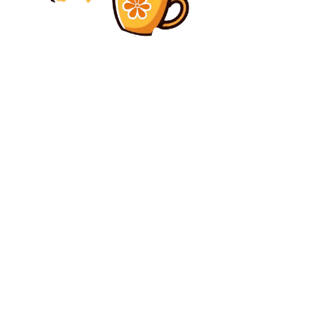
Diverse Noutati
Danemarca cere „respect deplin” pentru integritatea
Groenlandei, în urma comunicării soției unui consilier
al lui Trump.
Diverse Noutati
Nepotul unui fost președinte al Statelor Unite a murit
la 35 de ani
C
luni, august 10, 2026
30.3
București
Contact www.bunadimineataiasi.ro
Politica de cookies (GDPR)