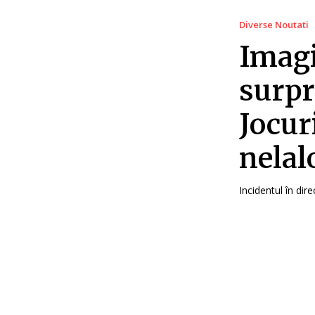
Diverse Noutati
Imagi
surpr
Jocur
nelal
Incidentul în dire