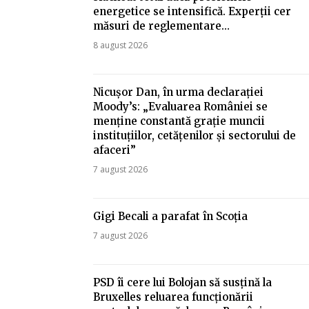
energetice se intensifică. Experții cer
măsuri de reglementare…
8 august 2026
Nicușor Dan, în urma declarației
Moody’s: „Evaluarea României se
menține constantă grație muncii
instituțiilor, cetățenilor și sectorului de
afaceri”
7 august 2026
Gigi Becali a parafat în Scoția
7 august 2026
PSD îi cere lui Bolojan să susțină la
Bruxelles reluarea funcționării