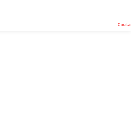
rse Noutati
Home & Deco
Sanatate / Hobby
Cauta
listă