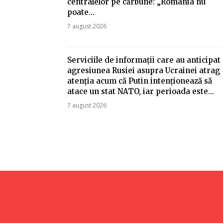
centralelor pe cărbune: „România nu
poate…
7 august 2026
Serviciile de informații care au anticipat
agresiunea Rusiei asupra Ucrainei atrag
atenția acum că Putin intenționează să
atace un stat NATO, iar perioada este...
7 august 2026