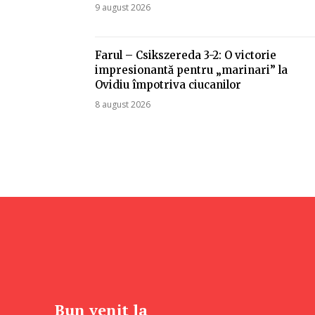
9 august 2026
Farul – Csikszereda 3-2: O victorie
impresionantă pentru „marinari” la
Ovidiu împotriva ciucanilor
8 august 2026
Bun venit la