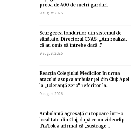
proba de 400 de metri garduri
9 august 2026
Scurgerea fondurilor din sistemul de
sănătate. Directorul CNAS: „Am realizat
că au omis să întrebe dacă…”
9 august 2026
Reacția Colegiului Medicilor în urma
atacului asupra ambulanței din Cluj: Apel
la „toleranță zero” referitor la…
9 august 2026
Ambulanță agresață cu topoare într-o
localitate din Cluj, după ce un videoclip
TikTok a afirmat că „sustrage…