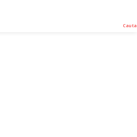
rse Noutati
Home & Deco
Sanatate / Hobby
Cauta
ser