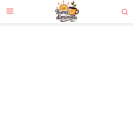
Stiri si noutati despre:
listare