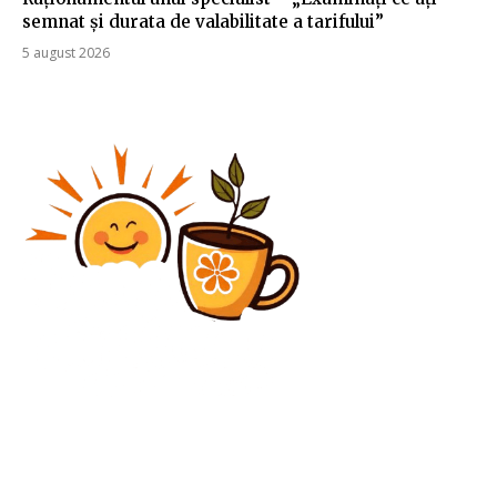
semnat și durata de valabilitate a tarifului”
5 august 2026
Diverse Noutati
Bolojan a explicat motivul excluderii unui prim-
vicepreședinte PNL de la consultările cu Nicușor Dan:
„Principiul bunului simț”