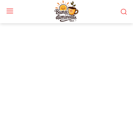
Stiri si noutati despre:
logistică