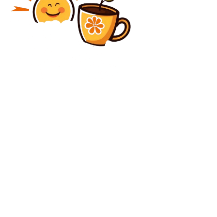
Diverse Noutati
De ce nu se poate relua activitatea rafinăriei Petrotel:
Lukoil se opune, autoritățile sunt neputincioase, iar
SUA nu a furnizat o excepție clară.
Diverse Noutati
Gigi Becali admite pentru prima oară că analizează
posibilitatea de a-l demite pe Elias Charalambous:
„Permiteți-mi să vă spun un lucru!”
C
duminică, august 9, 2026
24.2
București