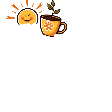
Diverse Noutati
Robert Negoiță a fost depistat pozitiv la cocaină de
Marian Ceaușescu. Avocat: „Domnul primar nu este
prost”
Diverse Noutati
Marta Kostyuk a devenit noua câștigătoare de la
Madrid! » A trecut de Mirra Andreeva în două seturi