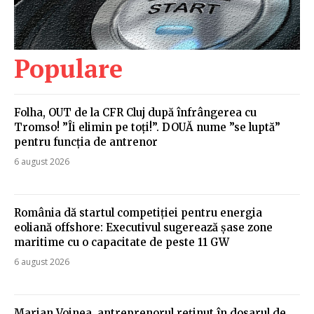
Populare
Folha, OUT de la CFR Cluj după înfrângerea cu
Tromso! ”Îi elimin pe toți!”. DOUĂ nume ”se luptă”
pentru funcția de antrenor
6 august 2026
România dă startul competiției pentru energia
eoliană offshore: Executivul sugerează șase zone
maritime cu o capacitate de peste 11 GW
6 august 2026
Marian Voinea, antreprenorul reținut în dosarul de