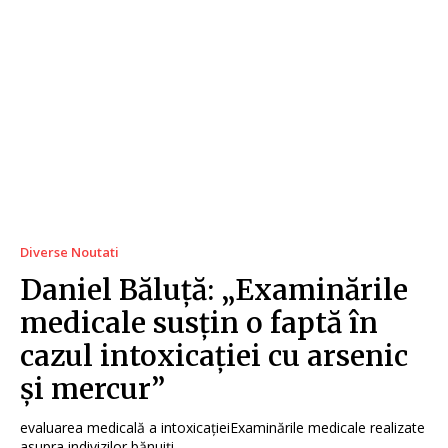
Diverse Noutati
Daniel Băluță: „Examinările
medicale susțin o faptă în
cazul intoxicației cu arsenic
și mercur”
evaluarea medicală a intoxicațieiExaminările medicale realizate
asupra indivizilor bănuiți...