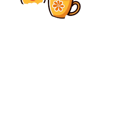
Diverse Noutati
„Un semn al corupției: zebre, avere și putere în
alegerile din Ungaria”
Diverse Noutati
Cât ar putea rezista România pe cont propriu în fața
unei agresiuni din partea Rusiei. Generalul Bălăceanu
afirmă că mobilizarea NATO variază între 10...
C
sâmbătă, august 8, 2026
25.5
București
Contact www.bunadimineataiasi.ro
Politica de cookies (GDPR)