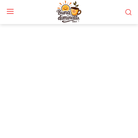
Stiri si noutati despre:
misiune Artemis II