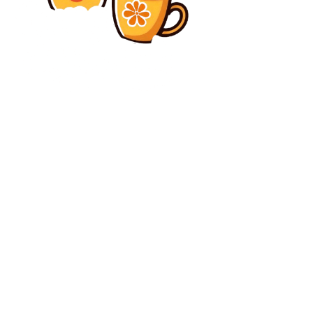
Diverse Noutati
„Mai mult decât o dramă!” » Gigi Becali, reacție
severă după succesul cu Csikszereda: „A încercat să-
mi ia viața! Prin acțiunile sale, putea să...
Diverse Noutati
Guvernul a dat undă verde bugetului pentru anul
2026 și a decis să crească salariul minim începând cu
1 iulie. Bolojan: Să prevenim incendiile...
C
duminică, august 9, 2026
28.3
București
Contact www.bunadimineataiasi.ro