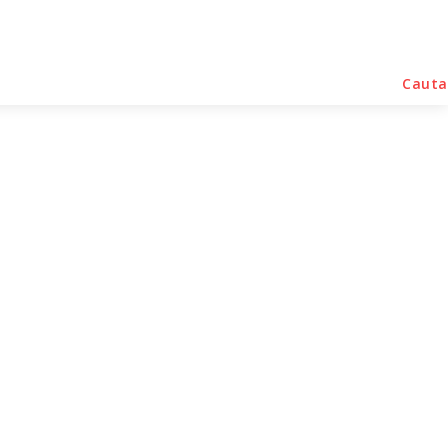
rse Noutati
Home & Deco
Sanatate / Hobby
Cauta
 de hotel