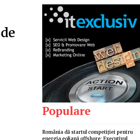
 de
Populare
România dă startul competiției pentru
energia eoliană offshore: Executivul