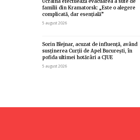
Ucraina efectuează evacuarea a sute de
familii din Kramatorsk: „Este o alegere
complicată, dar esențială”
5 august 2026
Sorin Blejnar, acuzat de influență, având
susținerea Curții de Apel București, în
pofida ultimei hotărâri a CJUE
5 august 2026