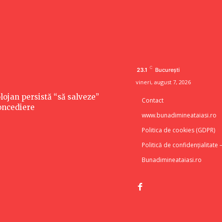
C
23.1
București
vineri, august 7, 2026
lojan persistă “să salveze”
Contact
concediere
www.bunadimineataiasi.ro
Politica de cookies (GDPR)
Politică de confidențialitate 
Bunadimineataiasi.ro