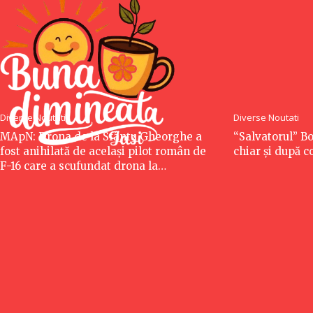
Diverse Noutati
Diverse Noutati
MApN: Drona de la Sfântu Gheorghe a
“Salvatorul” Bo
fost anihilată de același pilot român de
chiar și după 
F-16 care a scufundat drona la…