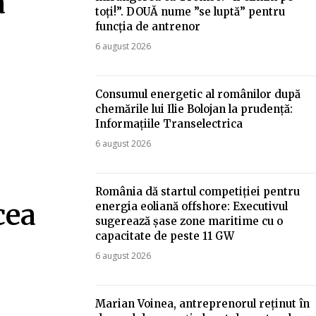
a
toți!”. DOUĂ nume ”se luptă” pentru
funcția de antrenor
6 august 2026
Consumul energetic al românilor după
chemările lui Ilie Bolojan la prudență:
Informațiile Transelectrica
6 august 2026
România dă startul competiției pentru
cea
energia eoliană offshore: Executivul
sugerează șase zone maritime cu o
capacitate de peste 11 GW
6 august 2026
Marian Voinea, antreprenorul reținut în