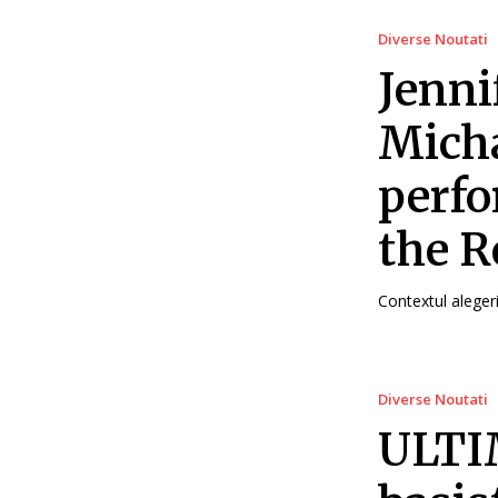
Diverse Noutati
Jenni
Micha
perfo
the 
Contextul alegeri
Diverse Noutati
ULTIM