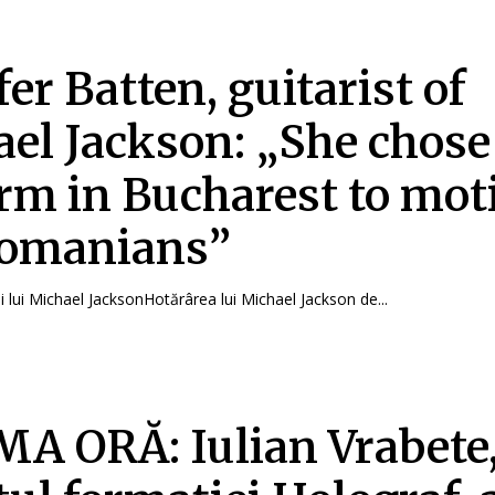
fer Batten, guitarist of
el Jackson: „She chose
rm in Bucharest to mot
Romanians”
i lui Michael JacksonHotărârea lui Michael Jackson de...
A ORĂ: Iulian Vrabete