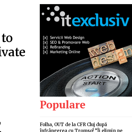
 to
ivate
Populare
,
Folha, OUT de la CFR Cluj după
înfrângerea cu Tromso! ”Îi elimin pe