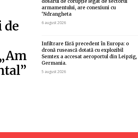
dosarul de corupție legat de sectorul
armamentului, are conexiuni cu
‘Ndrangheta
i de
6 august 2026
Infiltrare fără precedent în Europa: o
dronă rusească dotată cu explozibil
: „Am
Semtex a accesat aeroportul din Leipzig,
Germania.
ntal”
5 august 2026