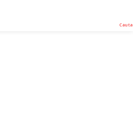
rse Noutati
Home & Deco
Sanatate / Hobby
Cauta
ică