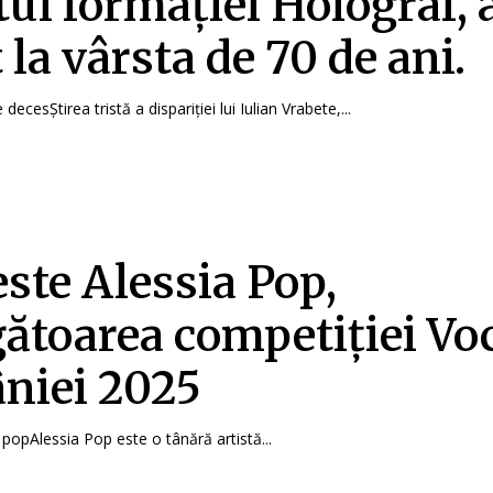
tul formației Holograf, 
 la vârsta de 70 de ani.
decesȘtirea tristă a dispariției lui Iulian Vrabete,...
este Alessia Pop,
gătoarea competiției Vo
niei 2025
 popAlessia Pop este o tânără artistă...