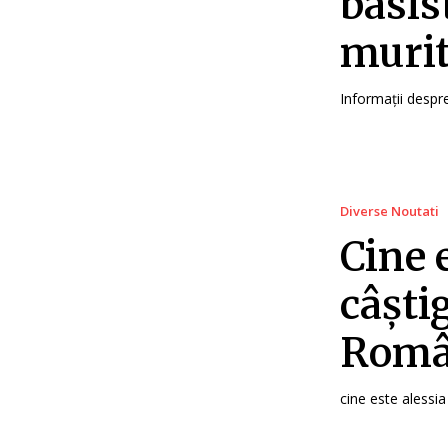
basis
murit
Informații despre 
Diverse Noutati
Cine 
câști
Româ
cine este alessia