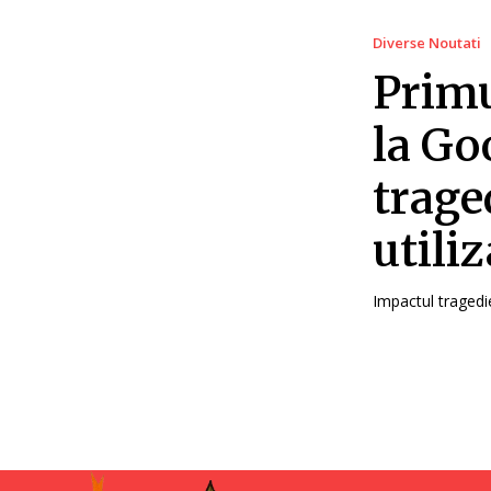
Diverse Noutati
Primu
la Go
trage
utili
Impactul tragedie