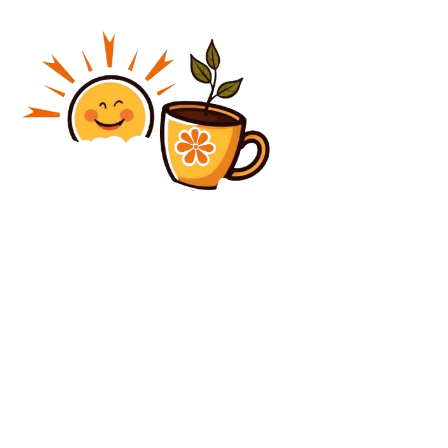
Diverse Noutati
Aproximativ 50% din sistemele antiaeriene Pantsir
ale Rusiei, […] | Monitorul Apărării și Securității
Diverse Noutati
O miză mai importantă decât predarea Ucrainei.