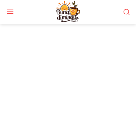
Stiri si noutati despre:
nepotism