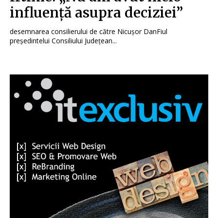
influență asupra deciziei”
desemnarea consilierului de către Nicușor DanFiul
președintelui Consiliului Județean...