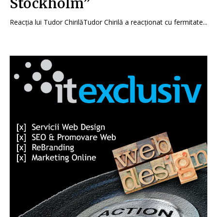
Stockholm”
Reacția lui Tudor ChirilăTudor Chirilă a reacționat cu fermitate...