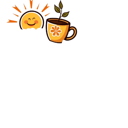
Diverse Noutati
Sociolog: Moțiunea de cenzură semnalează un
important moment de cotitură în politica
românească. „Primele…
Diverse Noutati
Un programator nemulțumit a reconstruit site-ul
ANAF în doar două ore pentru a arăta că digitalizarea