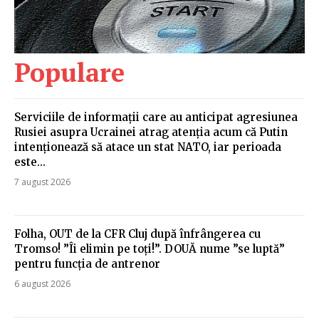
Populare
Serviciile de informații care au anticipat agresiunea
Rusiei asupra Ucrainei atrag atenția acum că Putin
intenționează să atace un stat NATO, iar perioada
este...
7 august 2026
Folha, OUT de la CFR Cluj după înfrângerea cu
Tromso! ”Îi elimin pe toți!”. DOUĂ nume ”se luptă”
pentru funcția de antrenor
6 august 2026