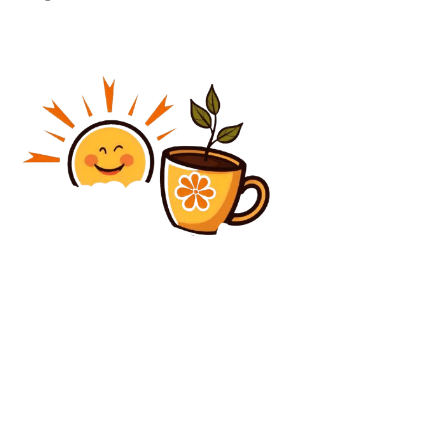
Diverse Noutati
Război în Orientul Mijlociu, ziua 43: Pakistanul declară
deschiderea către negocieri pentru pace, în timp ce
Iranul stabilește condiții pentru SUA.