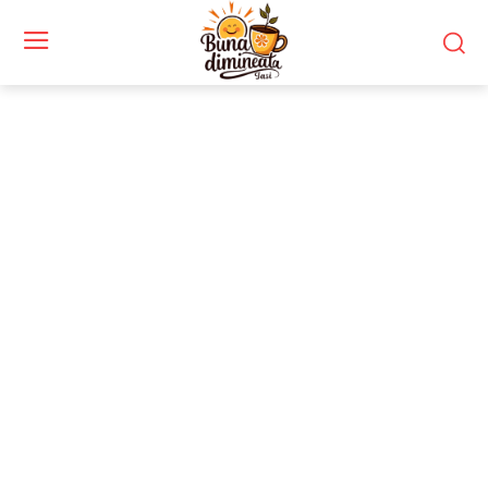
Stiri si noutati despre:
omagii