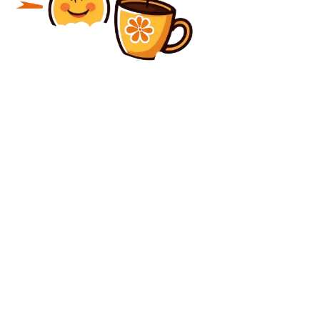
Diverse Noutati
SUA le comunică cetățenilor care se deplasează în
Rusia: „Elaborați-vă testamentul!” Sfaturi pentru
americanii care se află deja în Rusia
Diverse Noutati
Posibilitatea de a cumula pensia și salariul, doar cu
reducerea la 85% din pensie. Reglementări noi
pentru detașările la stat. Întâlnire a Coaliției
C
joi, august 6, 2026
31.5
București