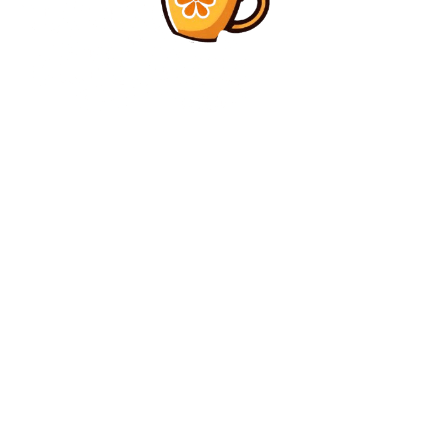
Diverse Noutati
Daniel Pancu, discurs provocator după Rapid – CFR
Cluj: „Clubul lipsește de mentalitate” » Critici și la
adresa managementului: „Numai a dovedit că are...
Diverse Noutati
Liga Campionilor se întoarce LIVE » 5 echipe s-au
înscris până acum în etapa de eliminare
C
luni, august 10, 2026
28.5
București
Contact www.bunadimineataiasi.ro
Politica de cookies (GDPR)