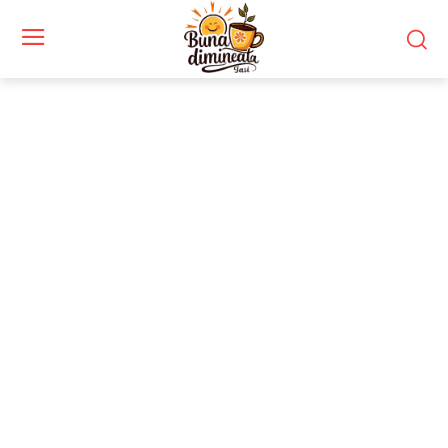
Stiri si noutati despre:
omagiu