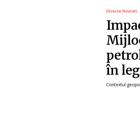
Diverse Noutati
Impac
Mijlo
petro
în le
Contextul geopoli