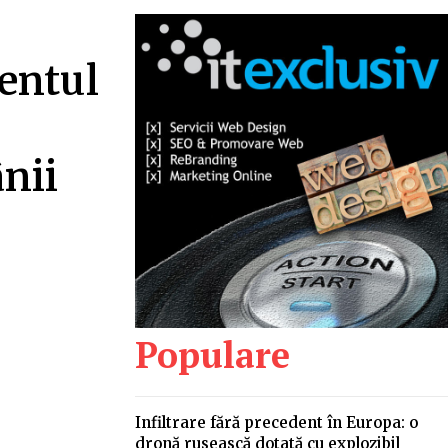
ientul
ânii
Populare
Infiltrare fără precedent în Europa: o
dronă rusească dotată cu explozibil