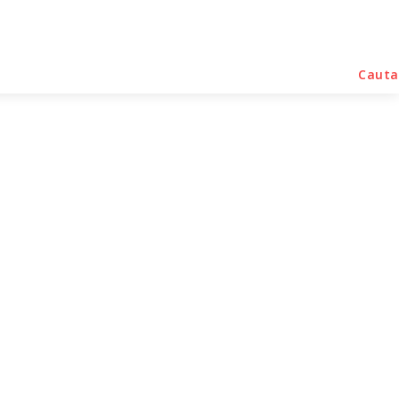
rse Noutati
Home & Deco
Sanatate / Hobby
Cauta
EC