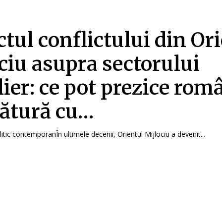
tul conflictului din Or
ciu asupra sectorului
lier: ce pot prezice rom
gătură cu…
tic contemporanÎn ultimele decenii, Orientul Mijlociu a devenit...