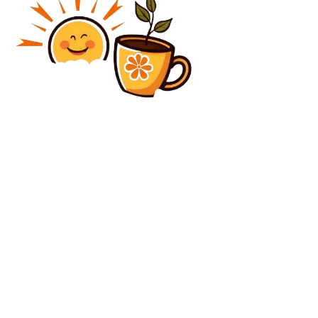
Diverse Noutati
Atacul românilor asupra benzinăriilor din Bulgaria.
„Vom fi tot mai numeroși aici”
Diverse Noutati
Dana Budeanu, following Trump’s invitation to
Nicușor Dan at the initial meeting of the „Peace
Council”:…
C