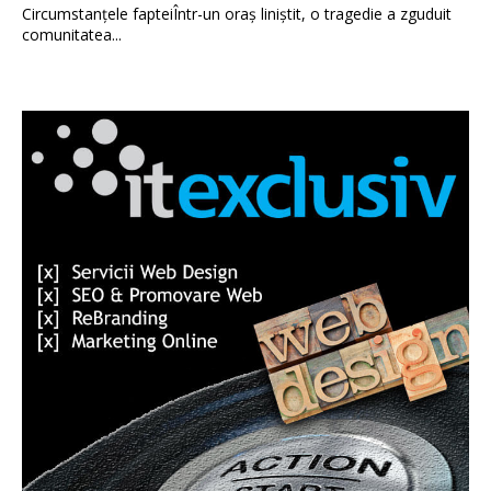
Circumstanțele fapteiÎntr-un oraș liniștit, o tragedie a zguduit
comunitatea...