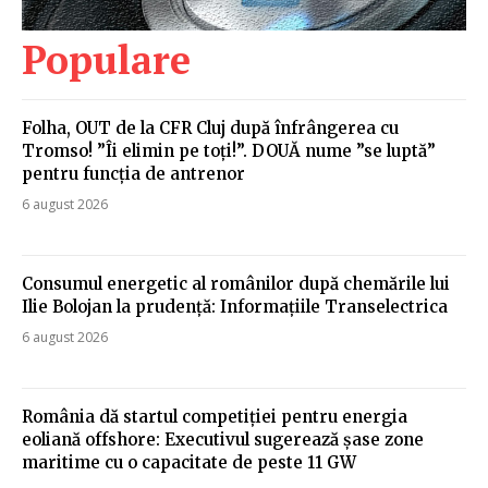
Populare
Folha, OUT de la CFR Cluj după înfrângerea cu
Tromso! ”Îi elimin pe toți!”. DOUĂ nume ”se luptă”
pentru funcția de antrenor
6 august 2026
Consumul energetic al românilor după chemările lui
Ilie Bolojan la prudență: Informațiile Transelectrica
6 august 2026
România dă startul competiției pentru energia
eoliană offshore: Executivul sugerează șase zone
maritime cu o capacitate de peste 11 GW