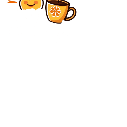
Diverse Noutati
Radu Marinescu, după ce USR a cerut destituirea
șefului DNA: „Ministrul Justiției nu are competența de
a acționa disciplinar”
Diverse Noutati
Alegeri prezidențiale parțial suspendate în Bosnia:
Ce măsuri pot fi luate pentru a ieși din impas?
C
vineri, august 7, 2026
23.1
București
Contact www.bunadimineataiasi.ro