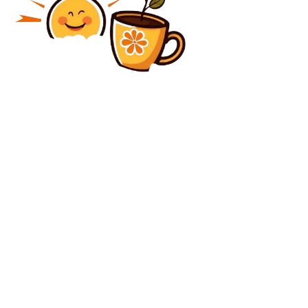
Diverse Noutati
Nepotul unui fost președinte al Statelor Unite a murit
la 35 de ani
Diverse Noutati
Oana Gheorghiu susține că Nicușor Dan „a comis o
eroare” prin numirea lui Adrian Veștea: „Probabil
influențat de date din PNL”
C
vineri, august 7, 2026
34.1
București