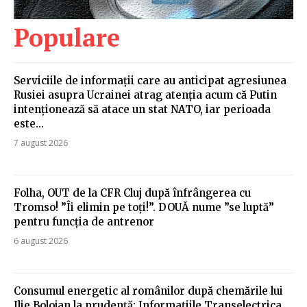
Populare
Serviciile de informații care au anticipat agresiunea
Rusiei asupra Ucrainei atrag atenția acum că Putin
intenționează să atace un stat NATO, iar perioada
este...
7 august 2026
Folha, OUT de la CFR Cluj după înfrângerea cu
Tromso! ”Îi elimin pe toți!”. DOUĂ nume ”se luptă”
pentru funcția de antrenor
6 august 2026
Consumul energetic al românilor după chemările lui
Ilie Bolojan la prudență: Informațiile Transelectrica