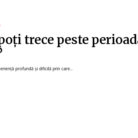
y
oți trece peste perioad
?
riență profundă și dificilă prin care...