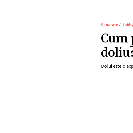
Sanatate / Hobb
Cum p
doliu
Doliul este o expe