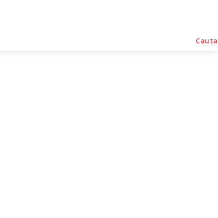
rse Noutati
Home & Deco
Sanatate / Hobby
Cauta
 de doliu