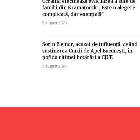
Ucraina efectuează evacuarea a sute de
familii din Kramatorsk: „Este o alegere
complicată, dar esențială”
5 august 2026
Sorin Blejnar, acuzat de influență, având
susținerea Curții de Apel București, în
pofida ultimei hotărâri a CJUE
5 august 2026