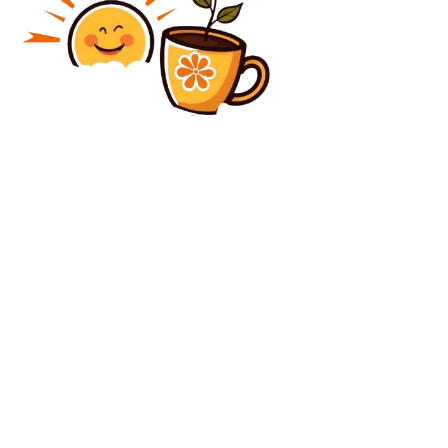
Diverse Noutati
PSG – Bayern, un eveniment legendat! Evenimente
fără egal în prima manșă a semifinalelor Ligii
Campionilor
Diverse Noutati
Iranul blochează Strâmtoarea Ormuz și decarnează
SUA și Israelul pentru încălcarea armistițiului.
Gardienii Revoluției: „Nu vă îndreptați spre noi”
C
luni, august 10, 2026
21.1
București