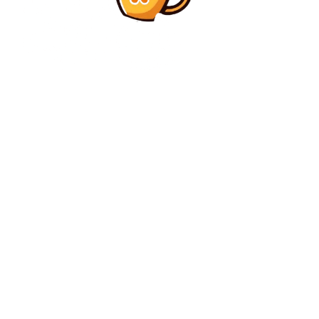
Diverse Noutati
Moment istoric! Prima femeie care va conduce o
echipă din cele mai bune 4 campionate europene
Diverse Noutati
CM 2026: Brazilia s-a calificat în mod spectaculos în
optimile de finală datorită unei victorii împotriva
Japoniei printr-un gol realizat în ultimele secunde.
C
joi, august 6, 2026
24.7
București
Contact www.bunadimineataiasi.ro
Politica de cookies (GDPR)
Politică de confidențialitate – Bunadimineataiasi.ro