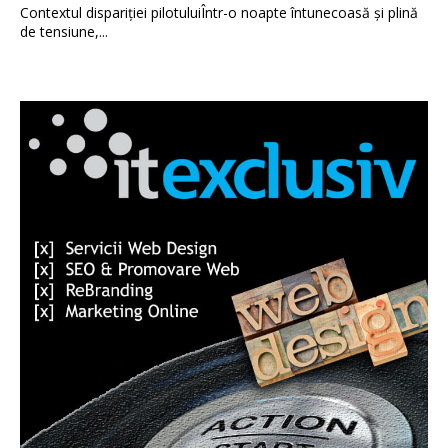
Contextul dispariției pilotuluiÎntr-o noapte întunecoasă și plină
de tensiune,...