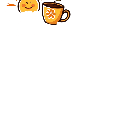
Diverse Noutati
Accident serios de Crăciun pe pista din Predeal: o
femeie a căzut în inconștiență după ce a fost izbită de
o sanie.
Diverse Noutati
„Ne-a lăsat un mare tehnician” » Simone Inzaghi,
tribut adus lui Mircea Lucescu: „Am avut o
conversație cu el imediat ce am sosit la...
C
vineri, august 7, 2026
28.3
București