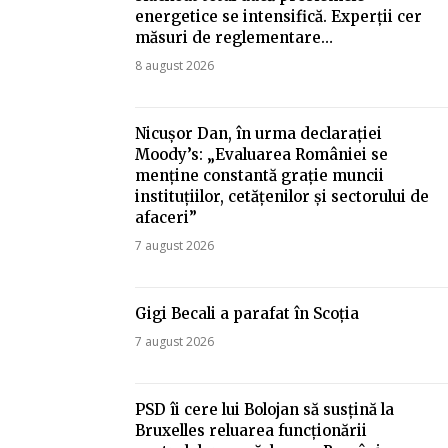
energetice se intensifică. Experții cer
măsuri de reglementare…
8 august 2026
Nicușor Dan, în urma declarației
Moody’s: „Evaluarea României se
menține constantă grație muncii
instituțiilor, cetățenilor și sectorului de
afaceri”
7 august 2026
Gigi Becali a parafat în Scoția
7 august 2026
PSD îi cere lui Bolojan să susțină la
Bruxelles reluarea funcționării