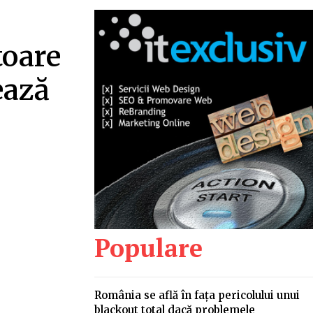
toare
ează
…
Populare
România se află în fața pericolului unui
blackout total dacă problemele