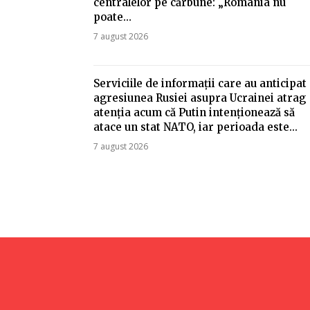
centralelor pe cărbune: „România nu
poate…
7 august 2026
Serviciile de informații care au anticipat
agresiunea Rusiei asupra Ucrainei atrag
atenția acum că Putin intenționează să
atace un stat NATO, iar perioada este...
7 august 2026