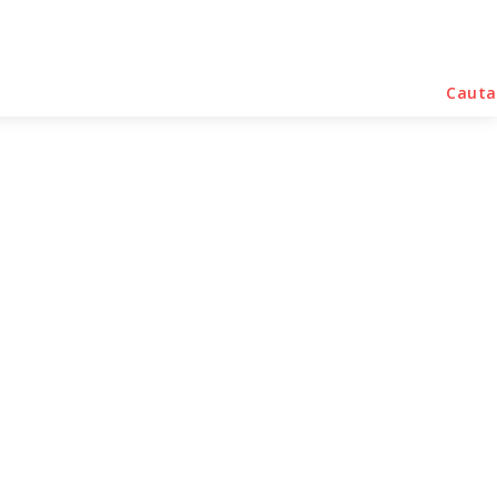
rse Noutati
Home & Deco
Sanatate / Hobby
Cauta
omercial