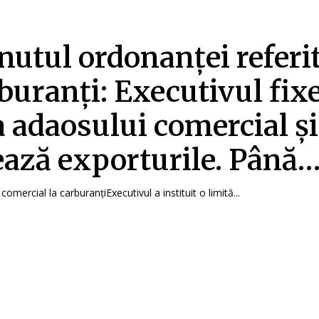
nutul ordonanței referi
rburanți: Executivul fix
a adaosului comercial și
ează exporturile. Până
comercial la carburanțiExecutivul a instituit o limită...