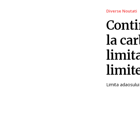
Diverse Noutati
Conti
la ca
limit
limit
Limita adaosului 