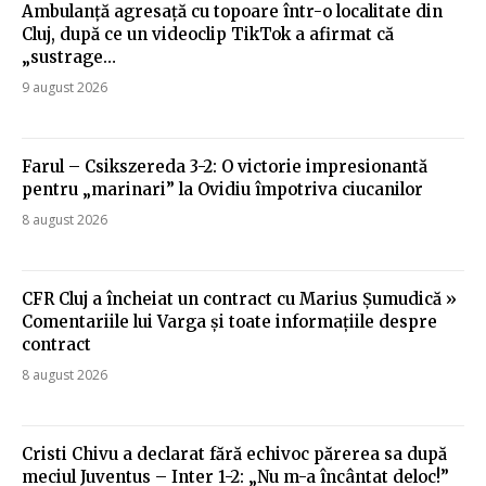
Ambulanță agresață cu topoare într-o localitate din
Cluj, după ce un videoclip TikTok a afirmat că
„sustrage…
9 august 2026
Farul – Csikszereda 3-2: O victorie impresionantă
pentru „marinari” la Ovidiu împotriva ciucanilor
8 august 2026
CFR Cluj a încheiat un contract cu Marius Șumudică »
Comentariile lui Varga și toate informațiile despre
contract
8 august 2026
Cristi Chivu a declarat fără echivoc părerea sa după
meciul Juventus – Inter 1-2: „Nu m-a încântat deloc!”