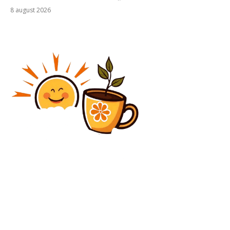
8 august 2026
Diverse Noutati
Nicușor Dan, mesaj de Ziua Națională: „România este
o țară afectată de corupție, însă mai puțin comparativ
cu acum 20 de ani”