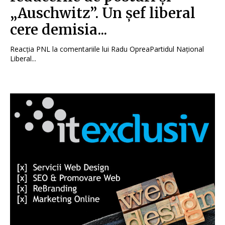
„Auschwitz”. Un șef liberal
cere demisia...
Reacția PNL la comentariile lui Radu OpreaPartidul Național
Liberal...