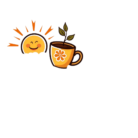
Diverse Noutati
Cum s-ar comporta Traian Băsescu în situația lui
Nicușor Dan și ce estimare oferă: „Vă ofer în scris”
Diverse Noutati