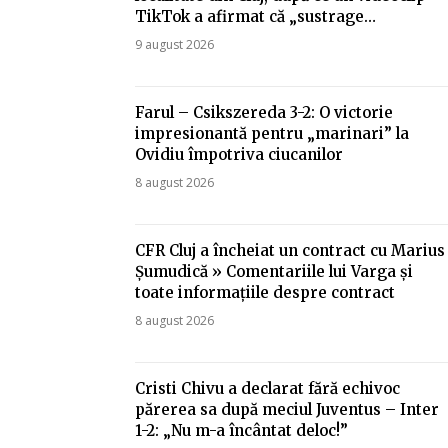
TikTok a afirmat că „sustrage…
9 august 2026
Farul – Csikszereda 3-2: O victorie
impresionantă pentru „marinari” la
Ovidiu împotriva ciucanilor
8 august 2026
CFR Cluj a încheiat un contract cu Marius
Șumudică » Comentariile lui Varga și
toate informațiile despre contract
8 august 2026
Cristi Chivu a declarat fără echivoc
părerea sa după meciul Juventus – Inter
1-2: „Nu m-a încântat deloc!”