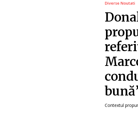
Diverse Noutati
Donal
propu
refer
Marco
condu
bună
Contextul propun