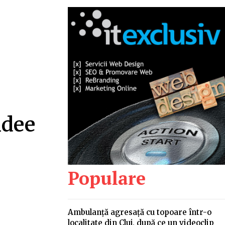
idee
Populare
Ambulanță agresață cu topoare într-o
localitate din Cluj, după ce un videoclip