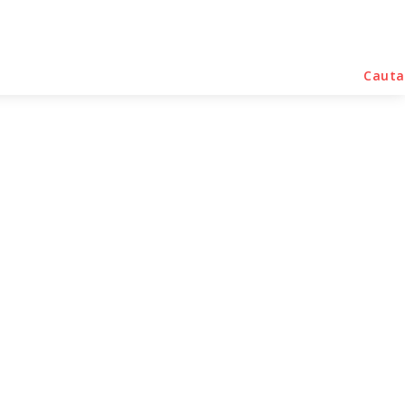
rse Noutati
Home & Deco
Sanatate / Hobby
Cauta
 reactions