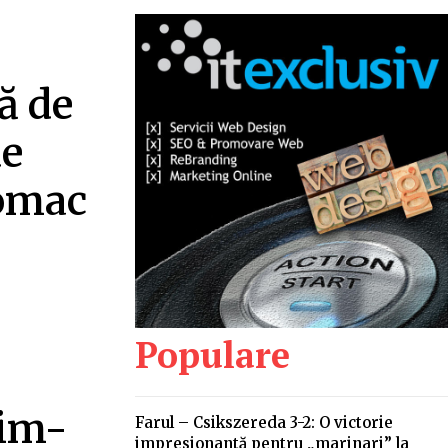
ă de
de
Tomac
Populare
rim-
Farul – Csikszereda 3-2: O victorie
impresionantă pentru „marinari” la