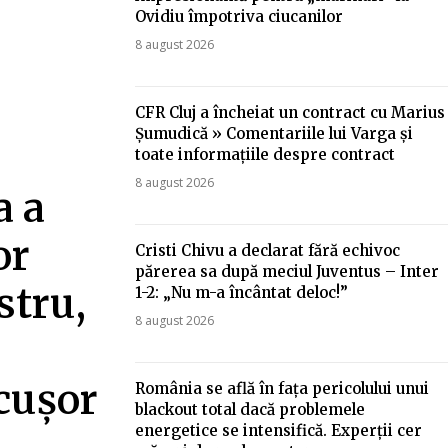
Ovidiu împotriva ciucanilor
8 august 2026
CFR Cluj a încheiat un contract cu Marius
Șumudică » Comentariile lui Varga și
toate informațiile despre contract
8 august 2026
a a
or
Cristi Chivu a declarat fără echivoc
părerea sa după meciul Juventus – Inter
stru,
1-2: „Nu m-a încântat deloc!”
8 august 2026
cușor
România se află în fața pericolului unui
blackout total dacă problemele
energetice se intensifică. Experții cer