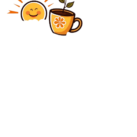
Diverse Noutati
La gala FIFA, Gianni Infantino a arătat telefonul lui
Donald Trump. Ce a urmat
Diverse Noutati
Ipocrizie de tip Putin: Ucide civili în Ucraina, dar
denunță agresiunea SUA în Iran: „Încalcă…
C
vineri, august 7, 2026
26
București
Contact www.bunadimineataiasi.ro